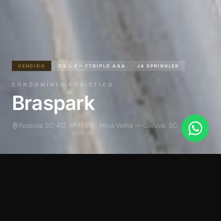
VENDIDO
スタンダードTRIPLO AAA
J4 SPRINKLER
CONDOMÍNIO LOGÍSTICO
Braspark
Rodovia SC-417, nº 11.915, Mina Velha — Garuva, SC
プロジェクトについて