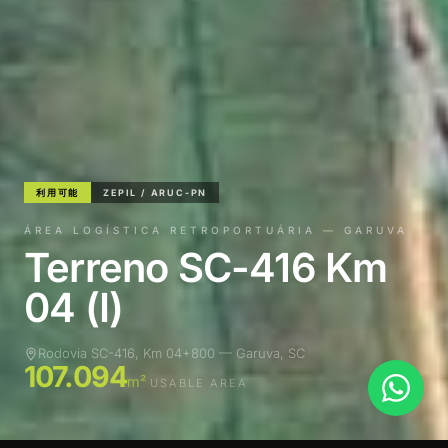
利用可能
ZEPIL / ARUC-PN
ÁREA LOGÍSTICA RETROPORTUÁRIA — GARUVA
Terreno SC-416 Km
04 (I)
Rodovia SC-416, Km 04+800 — Garuva, SC
107.094
m²
USABLE AREA