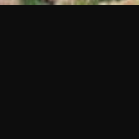
ОБ УЧАСТКЕ
O Terreno SC-417 Garuva I constitui uma das maiores
glebas contíguas disponíveis no Norte de Santa Catarina,
com 1.193.473 m² de área total e 633.085 m² de área útil.
Localizado às margens da Rodovia SC-417, em Garuva —
a apenas 8,3 km do Contorno Sul da BR-101 —, o imóvel
reúne escala, posicionamento e conectividade raramente
encontrados em uma única oportunidade. A proximidade
simultânea com os portos de Itapoá (39 km), Paranaguá
(87 km) e São Francisco do Sul (89 km) confere ao ativo
alcance multiportuário de alto valor estratégico.