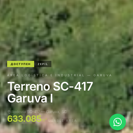
ДОСТУПЕН
ZEPIL
ÁREA LOGÍSTICA E INDUSTRIAL — GARUVA
Terreno SC-417
Garuva I
Rodovia SC-417 — Garuva, SC
633.085
m²
USABLE AREA