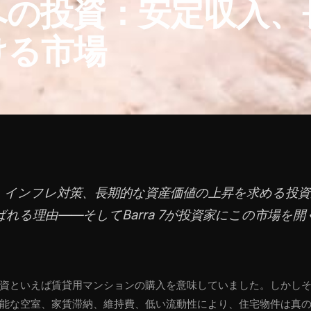
への投資：安定収入、
ける市場
、インフレ対策、長期的な資産価値の上昇を求める投
れる理由——そしてBarra 7が投資家にこの市場を
資といえば賃貸用マンションの購入を意味していました。しかし
能な空室、家賃滞納、維持費、低い流動性により、住宅物件は真