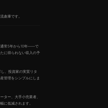
物流倉庫です。
常5年から10年——で
ったに得られない収入の予
上昇し、投資家の実質リタ
資産管理をシンプルにしま
レーター、大手小売業者、
大幅に低減されます。