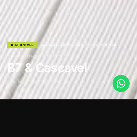
DISPONÍVEL
ESTÁNDARTRIPLO AAA
J4 SPRINKLER
CONDOMÍNIO LOGÍSTICO
B7 & Cascavel
Rodovia SC-417, nº 12.355, Mina Velha — Garuva, SC
SOBRE EL PROYECTO