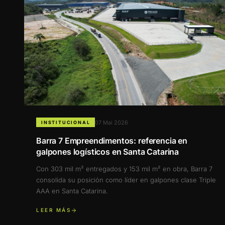
07 Mai 2026
INSTITUCIONAL
Barra 7 Empreendimentos: referencia en
galpones logísticos en Santa Catarina
Con 303 mil m² entregados y 153 mil m² en obra, Barra 7
consolida su posición como líder en galpones clase Triple
AAA en Santa Catarina.
LEER MÁS