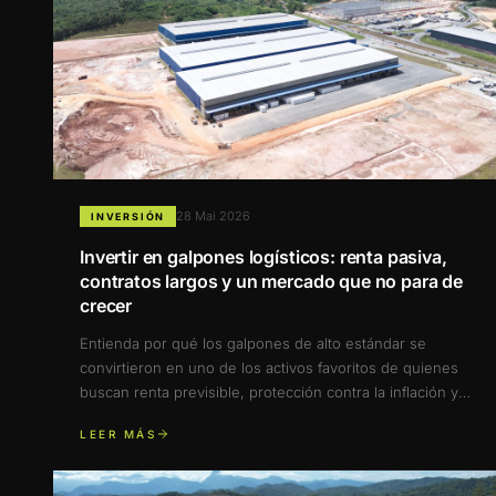
28 Mai 2026
INVERSIÓN
Invertir en galpones logísticos: renta pasiva,
contratos largos y un mercado que no para de
crecer
Entienda por qué los galpones de alto estándar se
convirtieron en uno de los activos favoritos de quienes
buscan renta previsible, protección contra la inflación y
valorización a largo plazo — y cómo Barra 7 abre este
LEER MÁS
mercado a los inversores.