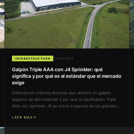
22 Mai 2026
INFRAESTRUCTURA
Galpón Triple AAA con J4 Sprinkler: qué
significa y por qué es el estándar que el mercado
exige
Entienda los criterios técnicos que definen un galpón
logístico de alto estándar y por qué la clasificación Triple
AAA con Sprinkler J4 se volvió exigencia de los grandes
operadores.
LEER MÁS