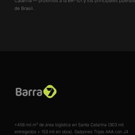
Catarina — próximos a la BR-101 y los principales puertos
de Brasil.
+456 mil m² de área logística en Santa Catarina (303 mil
entregados + 153 mil en obra). Galpones Triple AAA con J4