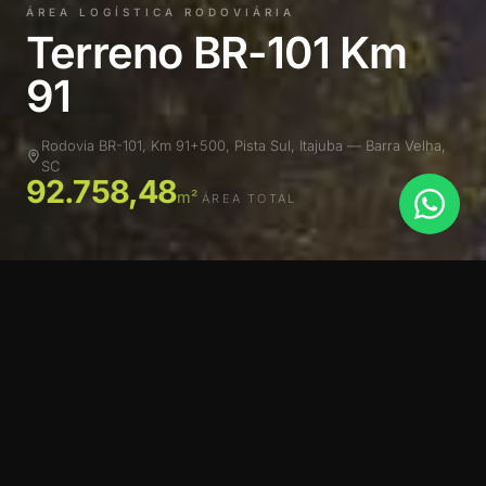
ÁREA LOGÍSTICA RODOVIÁRIA
Terreno BR-101 Km
91
Rodovia BR-101, Km 91+500, Pista Sul, Itajuba — Barra Velha,
SC
92.758,48
m²
ÁREA TOTAL
SOBRE O TERRENO
O Terreno BR-101 Km 91 é uma área de 92.758,48 m²
com 130 metros de frente direta para a Rodovia BR-101,
no Km 91+500 da pista sul, no Bairro Itajuba, em Barra